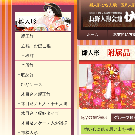
雛人形(ひな人形)・五月人
親王飾
立雛・おぼこ雛
三段飾
七段飾
収納飾
ひなケース
木目込／親王飾
木目込／五人・十五人飾
木目込／収納タイプ
木目込／ケース入お雛様
幼い心に残る思い出を何時
市松人形