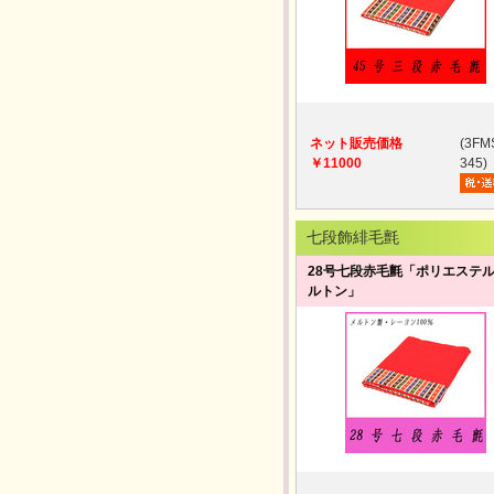
ネット販売価格
(3FM
￥11000
345)
七段飾緋毛氈
28号七段赤毛氈「ポリエステ
ルトン」