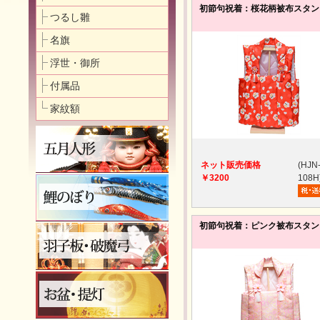
初節句祝着：桜花柄被布スタン
つるし雛
名旗
浮世・御所
付属品
家紋額
ネット販売価格
(HJN
￥3200
108H
初節句祝着：ピンク被布スタン