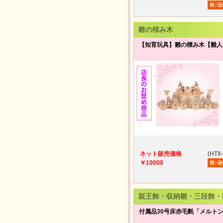
雛の積み木
【知育玩具】雛の積み木【雛人
ネット販売価格
(HTII
￥10000
親王飾・収納雛・三段飾・
付属品30号床赤毛氈「メルト