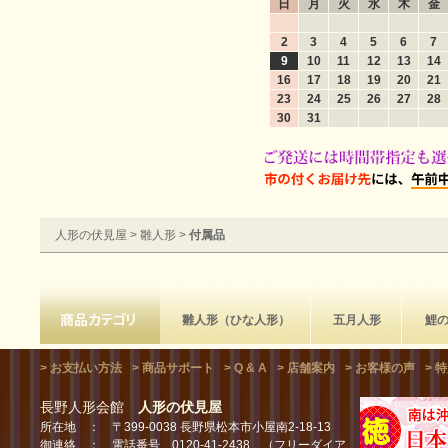
日
月
火
水
木
金
2
3
4
5
6
7
9
10
11
12
13
14
16
17
18
19
20
21
23
24
25
26
27
28
30
31
人形の伏見屋
>
雛人形
>
付属品
雛人形（ひな人形）
五月人形
鯉
> お支払い方法
> 商品サポート
> Q & A
> 店舗案内
> お客様の声
> 
長野人形会館
人形の伏見屋
所在地 ： 〒399-0038 長野県松本市小屋南2-18-13
御連絡 ： 電話番号 0120-41-2438 （フリーダイア