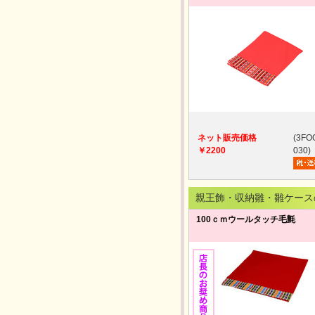
ネット販売価格
(3FO
￥2200
030)
親王飾・収納雛・雛ケース
100ｃｍウールタッチ毛氈