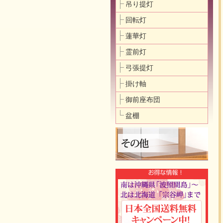
吊り提灯
回転灯
蓮華灯
霊前灯
弓張提灯
掛け軸
御前座布団
盆棚