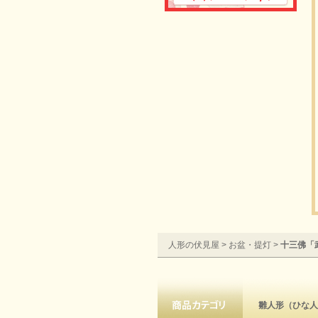
人形の伏見屋
>
お盆・提灯
>
十三佛「
雛人形（ひな人