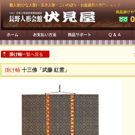
雛人形(ひな人形)・五月人形・こいのぼり・お盆提灯
の専門ショップ
掛け軸
一覧へ戻る
掛け軸
十三佛「武藤 紅雲」