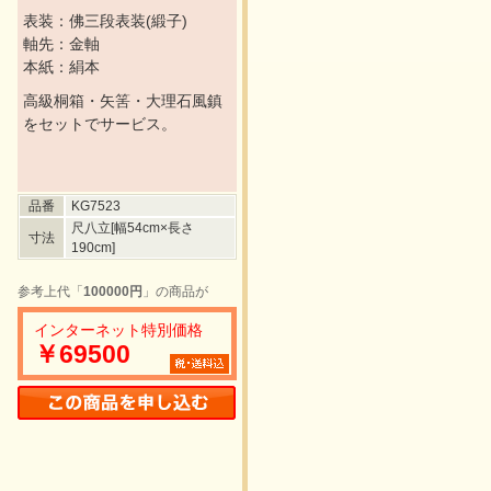
表装：佛三段表装(緞子)
軸先：金軸
本紙：絹本
高級桐箱・矢筈・大理石風鎮
をセットでサービス。
品番
KG7523
尺八立[幅54cm×長さ
寸法
190cm]
参考上代「
100000円
」の商品が
インターネット特別価格
￥69500