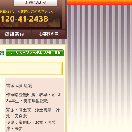
書家武藤 紅雲
作家略歴無所属・岐阜・昭和
34年生・美術年鑑記載
宗派：浄土宗・浄土真宗・禅
宗・天台宗
使途：常用掛・お盆・お彼
岸・法要