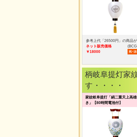
参考上代「26500円」の商品
ネット販売価格
(BCG
￥18000
柄岐阜提灯家
す・・・・
家紋岐阜提灯「絹二重天上高雄
き」【80時間電池付】