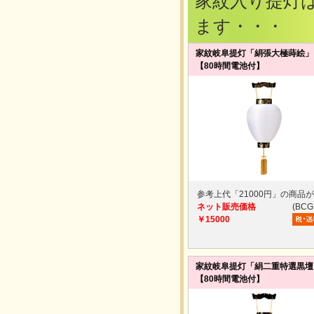
家紋入り提灯
ます・・・
家紋岐阜提灯「絹張大極蒔絵
【80時間電池付】
参考上代「21000円」の商品
ネット販売価格
(BCG
￥15000
家紋岐阜提灯「絹二重特選黒壇
【80時間電池付】