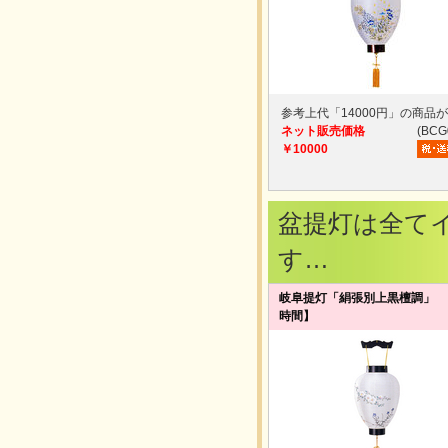
参考上代「14000円」の商品
ネット販売価格
(BCG
￥10000
盆提灯は全て
す…
岐阜提灯「絹張別上黒檀調」 
時間】