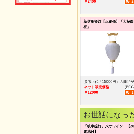
￥2400
新盆用提灯【正絹張】「大極白
柾」
参考上代「15000円」の商品
ネット販売価格
(BCG
￥12000
お世話になっ
「岐阜提灯」八寸ワイン 【2
電池付】