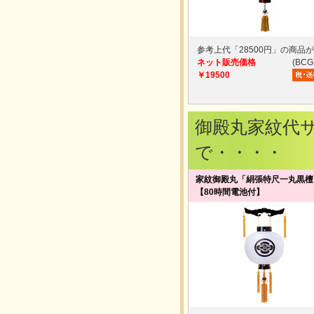
参考上代「28500円」の商品
ネット販売価格
(BCG
￥19500
御殿丸家紋代
で・・・・
家紋御殿丸「絹張特尺一丸黒檀
【80時間電池付】