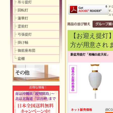
吊り提灯
Ｐ
回転灯
す
ス
蓮華灯
霊前灯
弓張提灯
【お迎え提灯
掛け軸
方が用意され
御前座布団
新盆用提灯「相極白紋天柾」
盆棚
ネット販売価格
(BCG