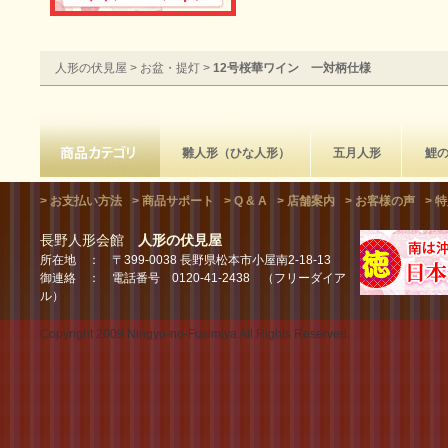
人形の伏見屋
>
お盆・提灯
>
12号桜華ワイン 一対柄仕様
雛人形（ひな人形）
五月人形
鯉
> お支払い方法
> 商品サポート
> Q & A
> 店舗案内
> お客様の声
> 
長野人形会館
人形の伏見屋
所在地 ： 〒399-0038 長野県松本市小屋南2-18-13
御連絡 ： 電話番号 0120-41-2438 （フリーダイア
ル）
Copyright 2009 Ningyo-no-Fusimiya All.Rights Reserved.