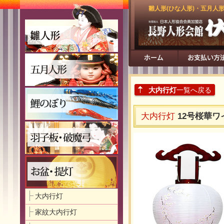
雛人形(ひな人形)・五月人
大内行灯
一覧へ戻る
大内行灯
12号桜華
大内行灯
家紋大内行灯