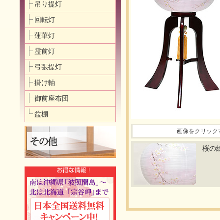
吊り提灯
回転灯
蓮華灯
霊前灯
弓張提灯
掛け軸
御前座布団
盆棚
画像をクリック
桜の