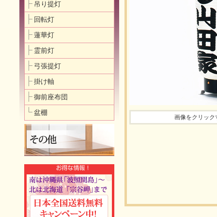
吊り提灯
回転灯
蓮華灯
霊前灯
弓張提灯
掛け軸
御前座布団
盆棚
画像をクリック