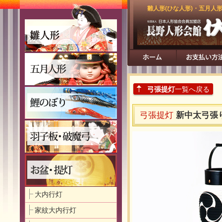
雛人形(ひな人形)・五月人
弓張提灯
一覧へ戻る
弓張提灯
新中太弓張
大内行灯
家紋大内行灯