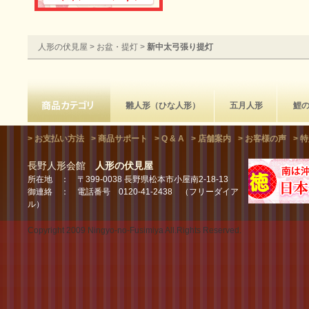
人形の伏見屋
>
お盆・提灯
>
新中太弓張り提灯
雛人形（ひな人形）
五月人形
鯉
> お支払い方法
> 商品サポート
> Q & A
> 店舗案内
> お客様の声
> 
長野人形会館
人形の伏見屋
所在地 ： 〒399-0038 長野県松本市小屋南2-18-13
御連絡 ： 電話番号 0120-41-2438 （フリーダイア
ル）
Copyright 2009 Ningyo-no-Fusimiya All.Rights Reserved.