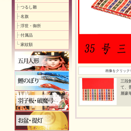
つるし雛
名旗
浮世・御所
付属品
家紋額
画像をクリック
三段
て、
層豪