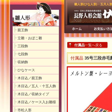
雛人形(ひな人形)・五月人
親王飾
立雛・おぼこ雛
付属品
一覧へ戻る
三段飾
七段飾
付属品
35号三段赤
収納飾
ひなケース
木目込／親王飾
木目込／五人・十五人飾
木目込／収納タイプ
木目込／ケース入お雛様
市松人形