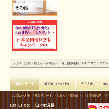
人形の伏見屋
>
雛人形
>
付属品
>
35号三段赤毛氈「ポリエステルフエル
雛人形（ひな人形）
五月人形
鯉
> お支払い方法
> 商品サポート
> Q & A
> 店舗案内
> お客様の声
> 
長野人形会館
人形の伏見屋