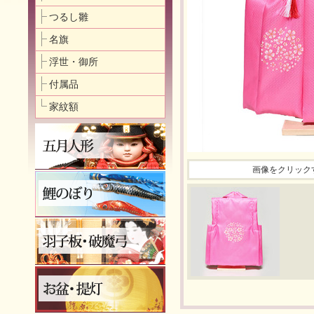
つるし雛
名旗
浮世・御所
付属品
家紋額
画像をクリック