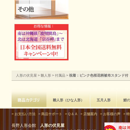
人形の伏見屋
>
雛人形
>
付属品
>
祝着：ピンク色桜花柄被布スタンド付
雛人形（ひな人形）
五月人形
鯉
> お支払い方法
> 商品サポート
> Q & A
> 店舗案内
> お客様の声
> 
長野人形会館
人形の伏見屋