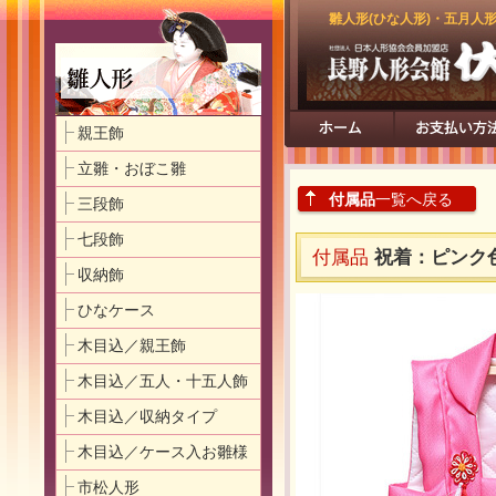
雛人形(ひな人形)・五月人
親王飾
立雛・おぼこ雛
付属品
一覧へ戻る
三段飾
七段飾
付属品
祝着：ピンク
収納飾
ひなケース
木目込／親王飾
木目込／五人・十五人飾
木目込／収納タイプ
木目込／ケース入お雛様
市松人形