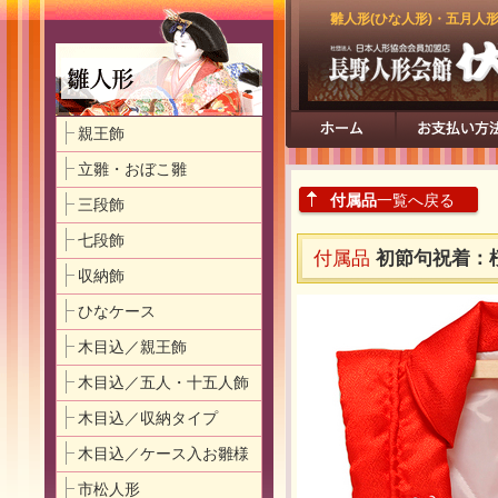
雛人形(ひな人形)・五月人
親王飾
立雛・おぼこ雛
付属品
一覧へ戻る
三段飾
七段飾
付属品
初節句祝着：
収納飾
ひなケース
木目込／親王飾
木目込／五人・十五人飾
木目込／収納タイプ
木目込／ケース入お雛様
市松人形