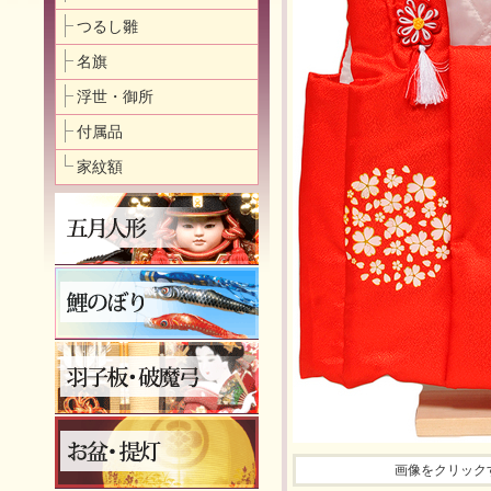
つるし雛
名旗
浮世・御所
付属品
家紋額
画像をクリック