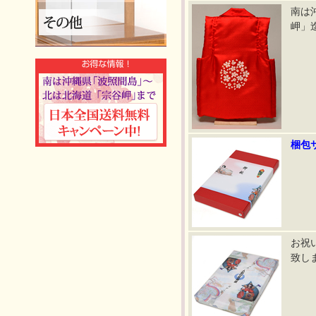
南は
岬」
梱包サ
お祝
致し