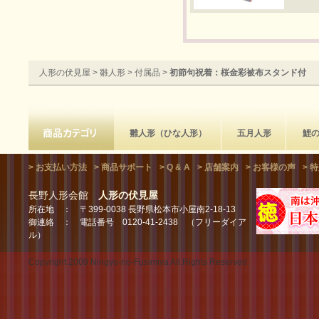
人形の伏見屋
>
雛人形
>
付属品
>
初節句祝着：桜金彩被布スタンド付
雛人形（ひな人形）
五月人形
鯉
> お支払い方法
> 商品サポート
> Q & A
> 店舗案内
> お客様の声
> 
長野人形会館
人形の伏見屋
所在地 ： 〒399-0038 長野県松本市小屋南2-18-13
御連絡 ： 電話番号 0120-41-2438 （フリーダイア
ル）
Copyright 2009 Ningyo-no-Fusimiya All.Rights Reserved.