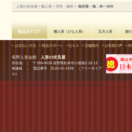
人形の伏見屋
>
雛人形
>
浮世・御所
>
御所雅・梅：幸一光作
雛人形（ひな人形）
五月人形
鯉
> お支払い方法
> 商品サポート
> Q & A
> 店舗案内
> お客様の声
> 
長野人形会館
人形の伏見屋
所在地 ： 〒399-0038 長野県松本市小屋南2-18-13
御連絡 ： 電話番号 0120-41-2438 （フリーダイア
ル）
Copyright 2009 Ningyo-no-Fusimiya All.Rights Reserved.