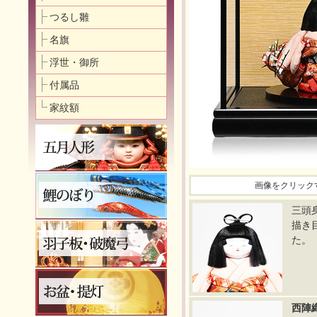
つるし雛
名旗
浮世・御所
付属品
家紋額
画像をクリック
三頭
描き
た。
西陣