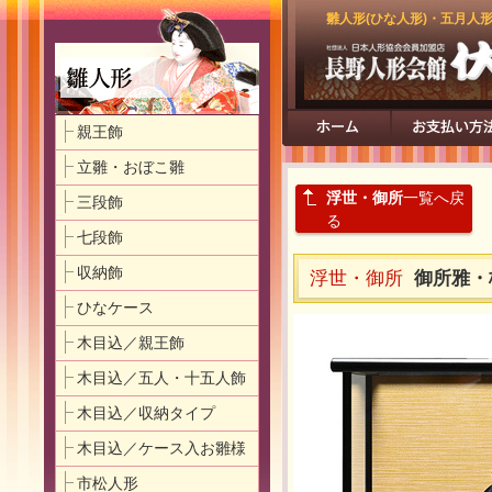
雛人形(ひな人形)・五月人
親王飾
立雛・おぼこ雛
浮世・御所
一覧へ戻
三段飾
る
七段飾
収納飾
浮世・御所
御所雅・
ひなケース
木目込／親王飾
木目込／五人・十五人飾
木目込／収納タイプ
木目込／ケース入お雛様
市松人形