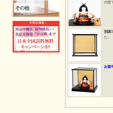
の技
別誂
た。
お節