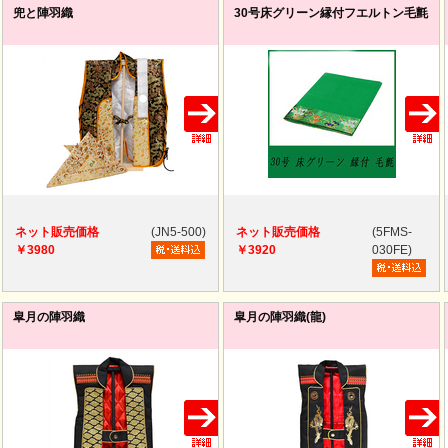
兜と陣羽織
30号床グリーン縁付フエルトン毛氈
ネット販売価格
(JN5-500)
ネット販売価格
(5FMS-
￥3980
￥3920
030FE)
皐月の陣羽織
皐月の陣羽織(龍)