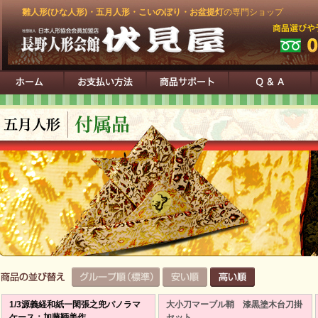
雛人形(ひな人形)・五月人形・こいのぼり・お盆提灯
の専門ショップ
1/3源義経和紙一閑張之兜パノラマ
大小刀マーブル鞘 漆黒塗木台刀掛
ケース：加藤鞆美作
セット