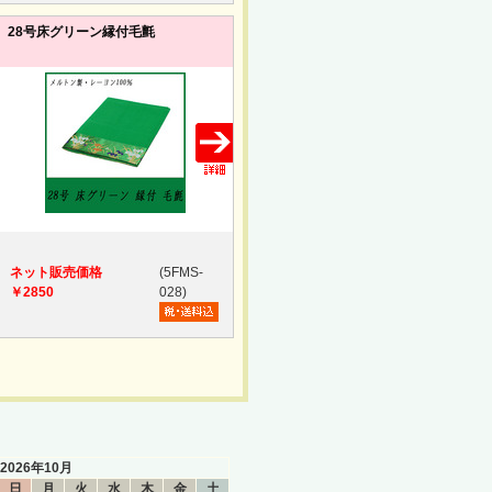
28号床グリーン縁付毛氈
ネット販売価格
(5FMS-
￥2850
028)
2026年10月
日
月
火
水
木
金
土