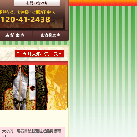
大小刀 黒石目塗新選組近藤勇模写
刀