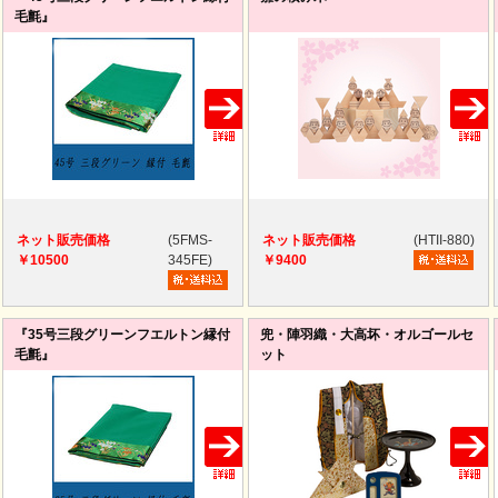
毛氈』
ネット販売価格
(5FMS-
ネット販売価格
(HTII-880)
￥10500
345FE)
￥9400
『35号三段グリーンフエルトン縁付
兜・陣羽織・大高坏・オルゴールセ
毛氈』
ット