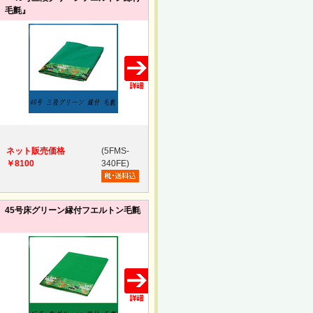
毛氈』
ネット販売価格
(5FMS-
￥8100
340FE)
45号床グリーン縁付フエルトン毛氈