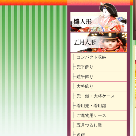
コンパクト収納
兜平飾り
鎧平飾り
大将飾り
兜・鎧・大将ケース
着用兜・着用鎧
ご進物用ケース
五月つるし雛
名旗