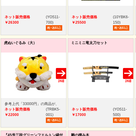
ネット販売価格
(YOS11-
ネット販売価格
(10YBK6-
￥26300
700)
￥25500
150)
虎ぬいぐるみ（大）
ミニミニ竜太刀セット
参考上代「33000円」の商品が、
ネット販売価格
(TRBK5-
ネット販売価格
(YOS11-
￥22000
001)
￥17000
500)
『45号三段グリーンフエルトン縁付
雛の積み木