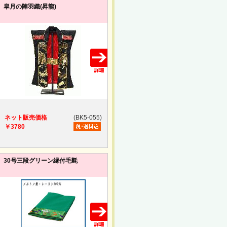
皐月の陣羽織(昇龍)
ネット販売価格
(BK5-055)
￥3780
30号三段グリーン縁付毛氈