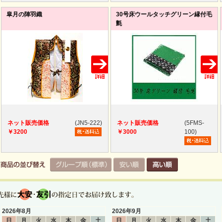
皐月の陣羽織
30号床ウールタッチグリーン縁付毛
氈
ネット販売価格
(JN5-222)
ネット販売価格
(5FMS-
￥3200
￥3000
100)
2026年8月
2026年9月
日
月
火
水
木
金
土
日
月
火
水
木
金
土