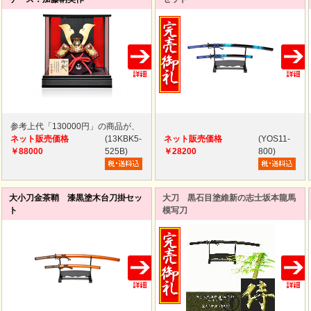
参考上代「130000円」の商品が、
ネット販売価格
(13KBK5-
ネット販売価格
(YOS11-
￥88000
525B)
￥28200
800)
大小刀金茶鞘 漆黒塗木台刀掛セッ
大刀 黒石目塗維新の志士坂本龍馬
ト
模写刀