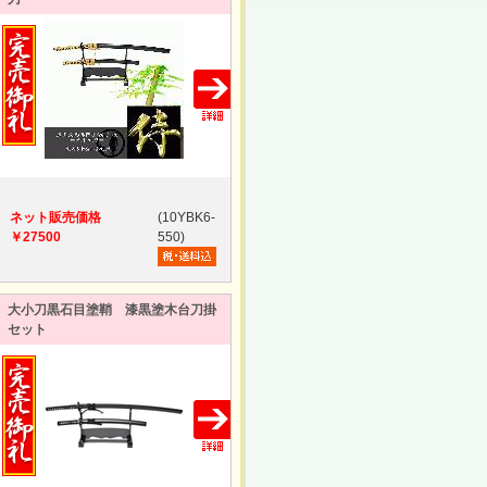
ネット販売価格
(10YBK6-
￥27500
550)
大小刀黒石目塗鞘 漆黒塗木台刀掛
セット